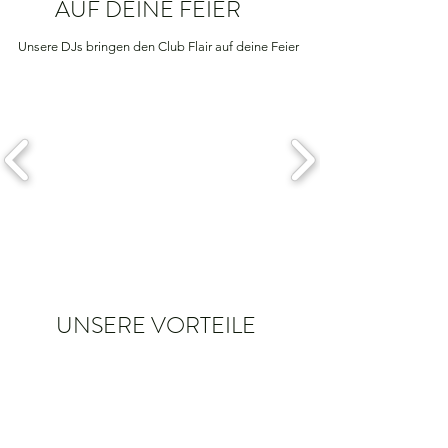
AUF DEINE FEIER
Unsere DJs bringen den Club Flair auf deine Feier
UNSERE VORTEILE
Mit Erfahrung aus über 10 Jahren, können wir
uns schnell und flexibel auf jede Situation
einstellen
Kompetente Beratung vorab und jederzeit