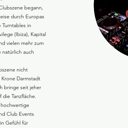
r Clubszene begann,
 Reise durch Europas
 Turntables in
lege (Ibiza), Kapital
und vielen mehr zum
 natürlich auch
bszene nicht
, Krone Darmstadt
h bringe seit jeher
 die Tanzfläche.
f hochwertige
und Club Events
in Gefühl für