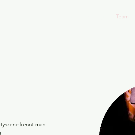
Start
Leistungen
Team
artyszene kennt man
.