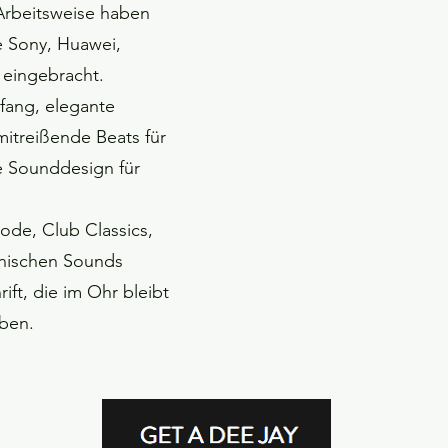
Arbeitsweise haben
e Sony, Huawei,
eingebracht.
ang, elegante
itreißende Beats für
de Sounddesign für
ode, Club Classics,
nischen Sounds
ift, die im Ohr bleibt
iben.