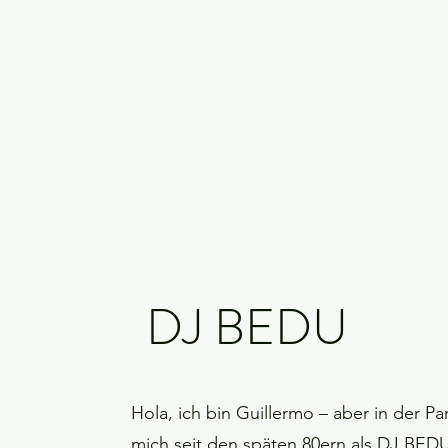
GET A DEE JAY
DJ BEDU
Hola, ich bin Guillermo – aber in der P
mich seit den späten 80ern als DJ BEDU